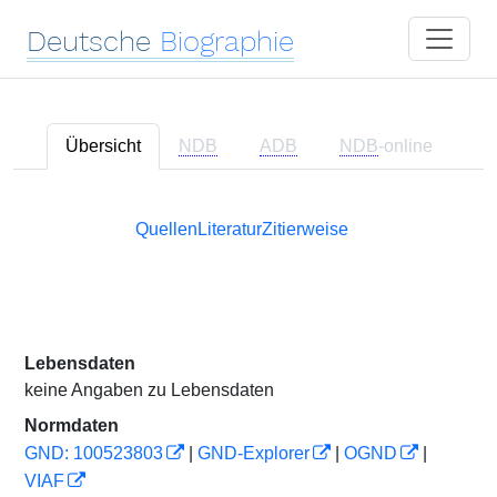
Deutsche
Biographie
Übersicht
NDB
ADB
NDB
-online
Quellen
Literatur
Zitierweise
Lebensdaten
keine Angaben zu Lebensdaten
Normdaten
GND: 100523803
|
GND-Explorer
|
OGND
|
VIAF