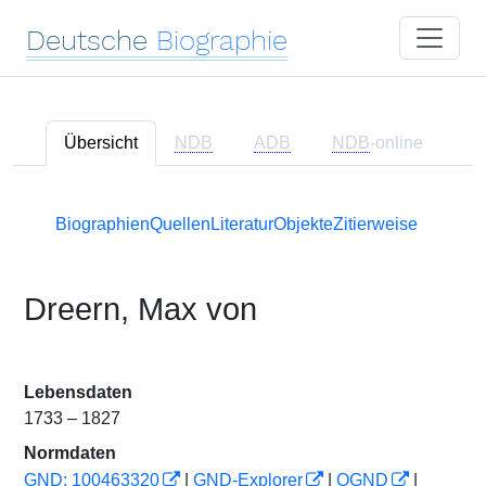
Deutsche
Biographie
Übersicht
NDB
ADB
NDB
-online
Biographien
Quellen
Literatur
Objekte
Zitierweise
Dreern, Max von
Lebensdaten
1733 – 1827
Normdaten
GND: 100463320
|
GND-Explorer
|
OGND
|