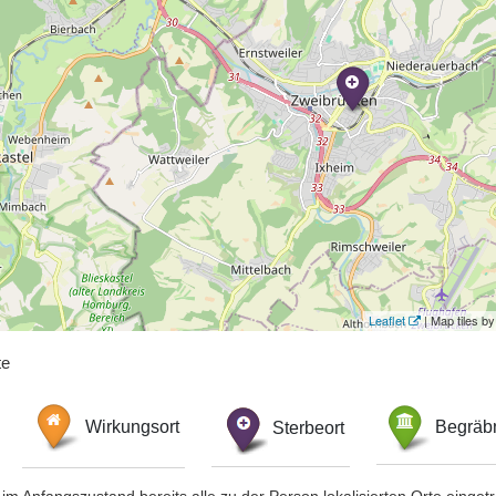
Leaflet
| Map tiles 
te
Wirkungsort
Sterbeort
Begräbn