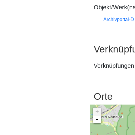
Objekt/Werk(n
Archivportal-
Verknüpf
Verknüpfungen 
Orte
+
-