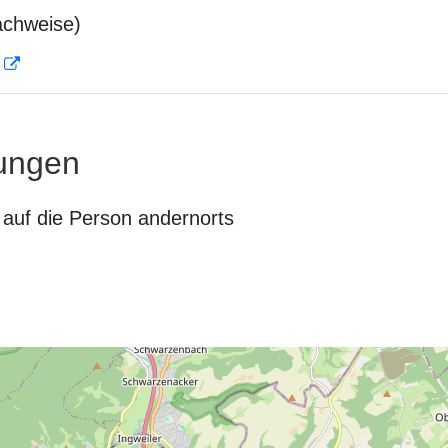
achweise)
D
ungen
auf die Person andernorts