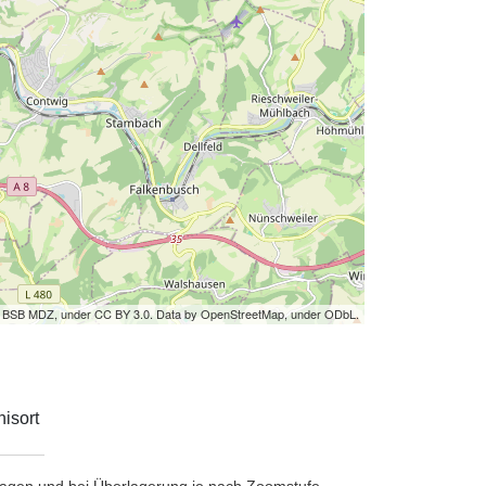
by BSB MDZ, under CC BY 3.0. Data by OpenStreetMap, under ODbL.
isort