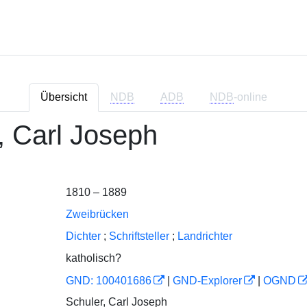
Übersicht
NDB
ADB
NDB
-online
, Carl Joseph
1810 – 1889
Zweibrücken
Dichter
;
Schriftsteller
;
Landrichter
katholisch?
GND: 100401686
|
GND-Explorer
|
OGND
Schuler, Carl Joseph