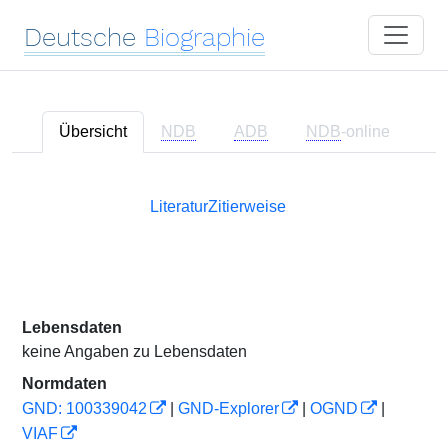
Deutsche
Biographie
Übersicht
NDB
ADB
NDB
-online
Literatur
Zitierweise
Lebensdaten
keine Angaben zu Lebensdaten
Normdaten
GND: 100339042
|
GND-Explorer
|
OGND
|
VIAF