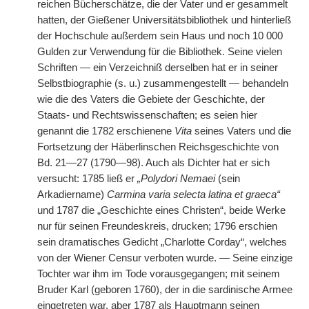
reichen Bücherschätze, die der Vater und er gesammelt
hatten, der Gießener Universitätsbibliothek und hinterließ
der Hochschule außerdem sein Haus und noch 10 000
Gulden zur Verwendung für die Bibliothek. Seine vielen
Schriften — ein Verzeichniß derselben hat er in seiner
Selbstbiographie (s. u.) zusammengestellt — behandeln
wie die des Vaters die Gebiete der Geschichte, der
Staats- und Rechtswissenschaften; es seien hier
genannt die 1782 erschienene
Vita
seines Vaters und die
Fortsetzung der Häberlinschen Reichsgeschichte von
Bd. 21—27 (1790—98). Auch als Dichter hat er sich
versucht: 1785 ließ er
„Polydori Nemaei
(sein
Arkadiername)
Carmina varia selecta latina et graeca“
und 1787 die „Geschichte eines Christen“, beide Werke
nur für seinen Freundeskreis, drucken; 1796 erschien
sein dramatisches Gedicht „Charlotte Corday“, welches
von der Wiener Censur verboten wurde. — Seine einzige
Tochter war ihm im Tode vorausgegangen; mit seinem
Bruder Karl (geboren 1760), der in die sardinische Armee
eingetreten war, aber 1787 als
|
Hauptmann seinen