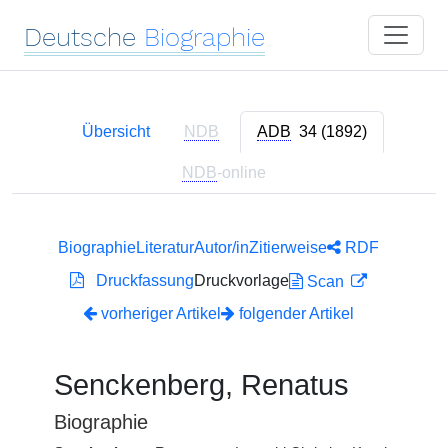
Deutsche
Biographie
Übersicht
NDB
ADB
34 (1892)
NDB
-online
Biographie
Literatur
Autor/in
Zitierweise
RDF
Druckfassung
Druckvorlage
Scan
vorheriger Artikel
folgender Artikel
Senckenberg, Renatus
Biographie