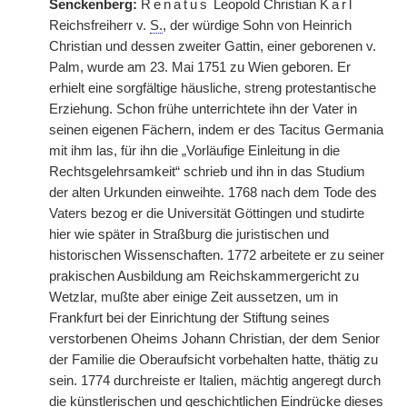
Senckenberg:
Renatus
Leopold Christian
Karl
Reichsfreiherr v.
S.
, der würdige Sohn von Heinrich
Christian und dessen zweiter Gattin, einer geborenen v.
Palm, wurde am 23. Mai 1751 zu Wien geboren. Er
erhielt eine sorgfältige häusliche, streng protestantische
Erziehung. Schon frühe unterrichtete ihn der Vater in
seinen eigenen Fächern, indem er des Tacitus Germania
mit ihm las, für ihn die „Vorläufige Einleitung in die
Rechtsgelehrsamkeit“ schrieb und ihn in das Studium
der alten Urkunden einweihte. 1768 nach dem Tode des
Vaters bezog er die Universität Göttingen und studirte
hier wie später in Straßburg die juristischen und
historischen Wissenschaften. 1772 arbeitete er zu seiner
prakischen Ausbildung am Reichskammergericht zu
Wetzlar, mußte aber einige Zeit aussetzen, um in
Frankfurt bei der Einrichtung der Stiftung seines
verstorbenen Oheims Johann Christian, der dem Senior
der Familie die Oberaufsicht vorbehalten hatte, thätig zu
sein. 1774 durchreiste er Italien, mächtig angeregt durch
die künstlerischen und geschichtlichen Eindrücke dieses