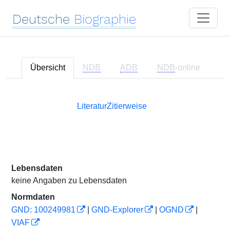
Deutsche
Biographie
Übersicht
NDB
ADB
NDB
-online
Literatur
Zitierweise
Lebensdaten
keine Angaben zu Lebensdaten
Normdaten
GND: 100249981
|
GND-Explorer
|
OGND
|
VIAF