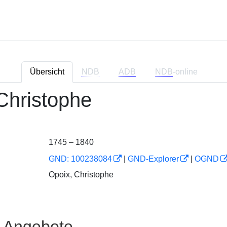
Übersicht
NDB
ADB
NDB
-online
Christophe
1745 – 1840
GND: 100238084
|
GND-Explorer
|
OGND
Opoix, Christophe
e Angebote