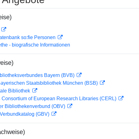
ise)
D
atenbank so:fie Personen
ethe - biografische Informationen
eise)
ibliotheksverbundes Bayern (BVB)
 Bayerischen Staatsbibliothek München (BSB)
ale Bibliothek
 Consortium of European Research Libraries (CERL)
her Bibliothekenverbund (OBV)
Verbundkatalog (GBV)
achweise)