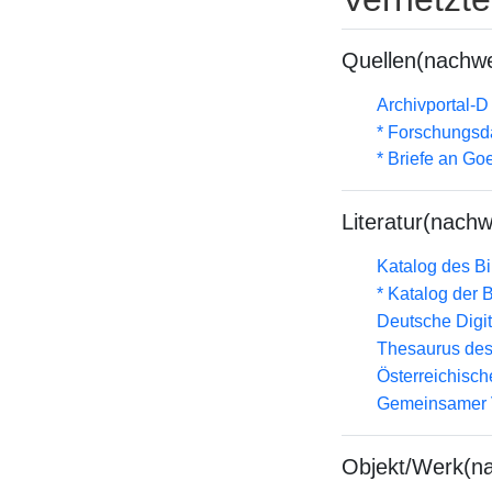
Quellen(nachwe
Archivportal-
* Forschungsd
* Briefe an Go
Literatur(nachw
Katalog des B
* Katalog der
Deutsche Digit
Thesaurus des
Österreichisc
Gemeinsamer 
Objekt/Werk(n