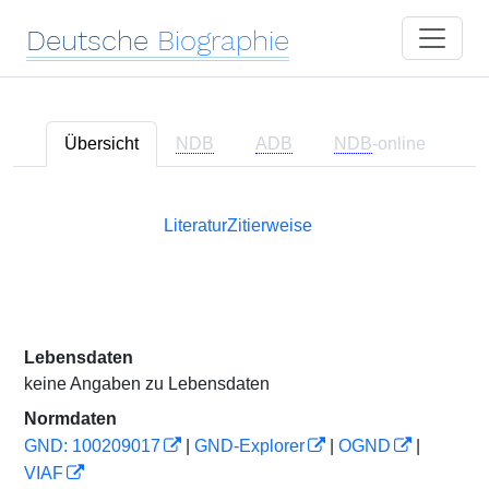
Deutsche
Biographie
Übersicht
NDB
ADB
NDB
-online
Literatur
Zitierweise
Lebensdaten
keine Angaben zu Lebensdaten
Normdaten
GND: 100209017
|
GND-Explorer
|
OGND
|
VIAF