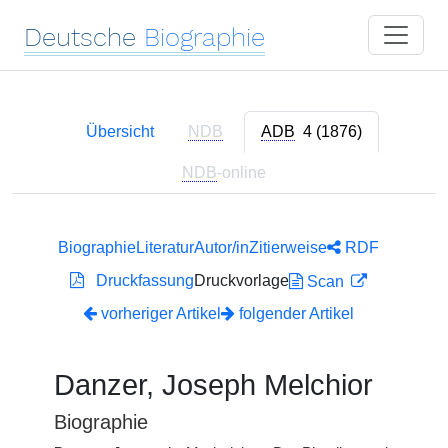
Deutsche
Biographie
Übersicht
NDB
ADB
4 (1876)
NDB
-online
Biographie
Literatur
Autor/in
Zitierweise
RDF
Druckfassung
Druckvorlage
Scan
vorheriger Artikel
folgender Artikel
Danzer, Joseph Melchior
Biographie