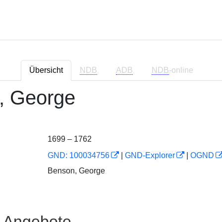
Übersicht
NDB
ADB
NDB
-online
, George
1699 – 1762
GND: 100034756
|
GND-Explorer
|
OGND
Benson, George
e Angebote