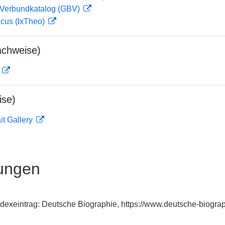
Verbundkatalog (GBV)
icus (IxTheo)
achweise)
D
ise)
it Gallery
ungen
dexeintrag: Deutsche Biographie, https://www.deutsche-biogr