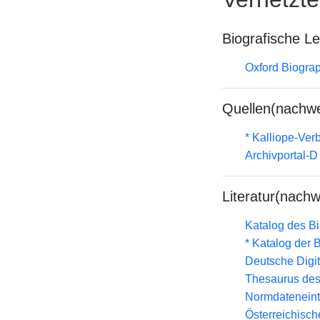
Biografische L
Oxford Biograp
Quellen(nachwe
* Kalliope-Ve
Archivportal-
Literatur(nachw
Katalog des B
* Katalog der
Deutsche Digit
Thesaurus des
Normdateneint
Österreichisc