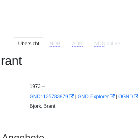
Übersicht
NDB
ADB
NDB
-online
Brant
1973 –
GND: 135783879
|
GND-Explorer
|
OGND
Bjork, Brant
e Angebote