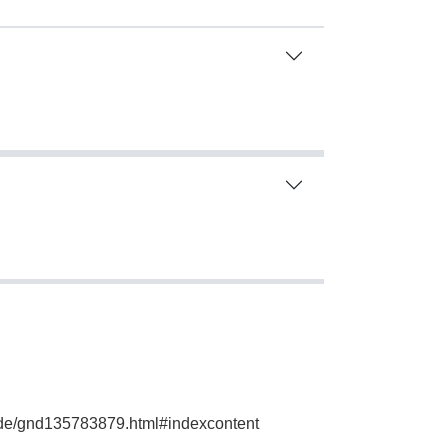
e.de/gnd135783879.html#indexcontent