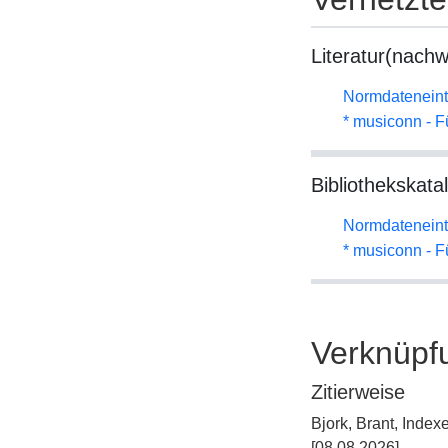
Literatur(nachw
Normdateneint
* musiconn - F
Bibliothekskata
Normdateneint
* musiconn - F
Verknüpf
Zitierweise
Bjork, Brant, Inde
[08.08.2026].