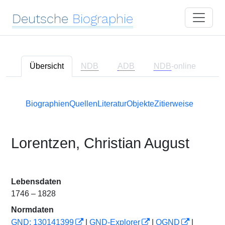
Deutsche
Biographie
Übersicht
NDB
ADB
NDB
-online
Biographien
Quellen
Literatur
Objekte
Zitierweise
Lorentzen, Christian August
Lebensdaten
1746 – 1828
Normdaten
GND: 130141399
|
GND-Explorer
|
OGND
|