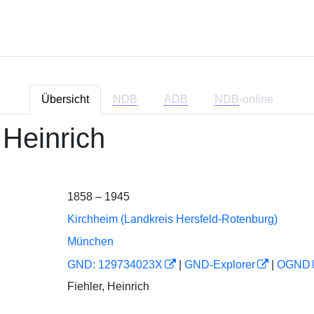
Übersicht
NDB
ADB
NDB
-online
 Heinrich
1858 – 1945
Kirchheim (Landkreis Hersfeld-Rotenburg)
München
GND: 129734023X
|
GND-Explorer
|
OGND
Fiehler, Heinrich