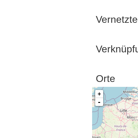
Vernetzt
Verknüpf
Orte
+
-