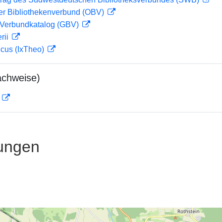
her Bibliothekenverbund (OBV)
Verbundkatalog (GBV)
rii
icus (IxTheo)
achweise)
D
ungen