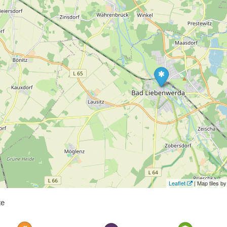
Leaflet
| Map tiles 
te