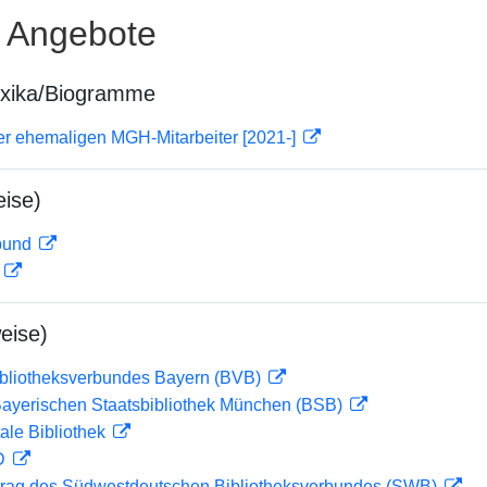
e Angebote
exika/Biogramme
er ehemaligen MGH-Mitarbeiter [2021-]
ise)
rbund
D
eise)
ibliotheksverbundes Bayern (BVB)
 Bayerischen Staatsbibliothek München (BSB)
ale Bibliothek
 D
rag des Südwestdeutschen Bibliotheksverbundes (SWB)