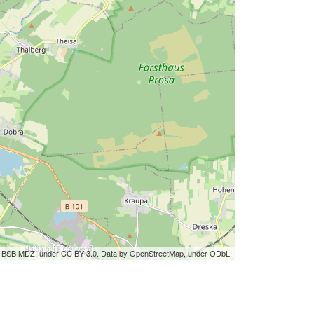
by BSB MDZ, under CC BY 3.0. Data by OpenStreetMap, under ODbL.