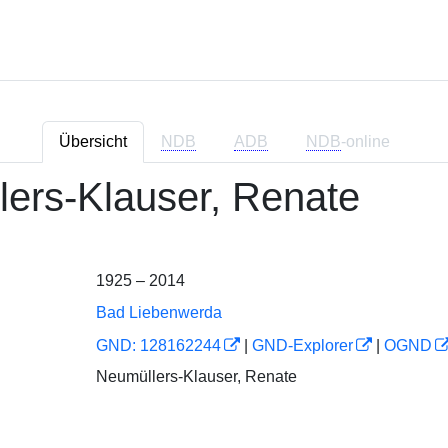
Übersicht
NDB
ADB
NDB
-online
lers-Klauser, Renate
1925 – 2014
Bad Liebenwerda
GND: 128162244
|
GND-Explorer
|
OGND
Neumüllers-Klauser, Renate