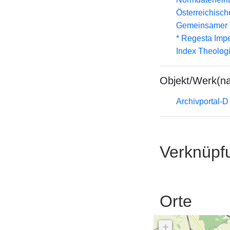
Österreichisc
Gemeinsamer 
* Regesta Impe
Index Theolog
Objekt/Werk(n
Archivportal-
Verknüpf
Orte
+