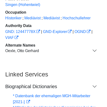
Singen (Hohentwiel)
Occupation
Historiker
;
Mediävist
;
Mediävist
;
Hochschullehrer
Authority Data
GND: 12447778X
|
GND-Explorer
|
OGND
|
VIAF
Alternate Names
Oexle, Otto Gerhard
Linked Services
Biographical Dictionaries
* Datenbank der ehemaligen MGH-Mitarbeiter
[2021-]