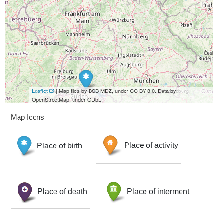
Leaflet
| Map tiles by BSB MDZ, under CC BY 3.0. Data by
OpenStreetMap, under ODbL.
Map Icons
Place of birth
Place of activity
Place of death
Place of interment