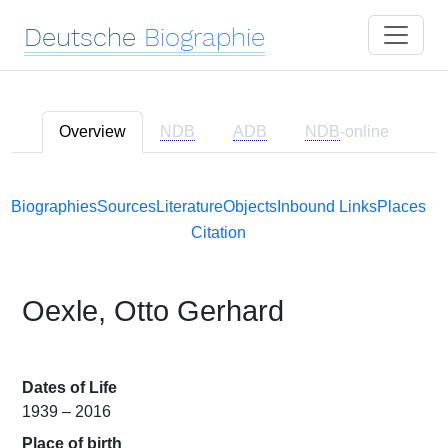
Deutsche
Biographie
Overview
NDB
ADB
NDB
-online
Biographies
Sources
Literature
Objects
Inbound Links
Places
Citation
Oexle, Otto Gerhard
Dates of Life
1939 – 2016
Place of birth