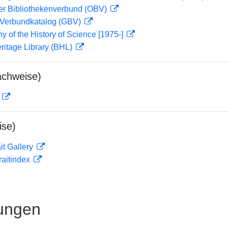
her Bibliothekenverbund (OBV)
Verbundkatalog (GBV)
hy of the History of Science [1975-]
eritage Library (BHL)
achweise)
D
ise)
it Gallery
traitindex
ungen