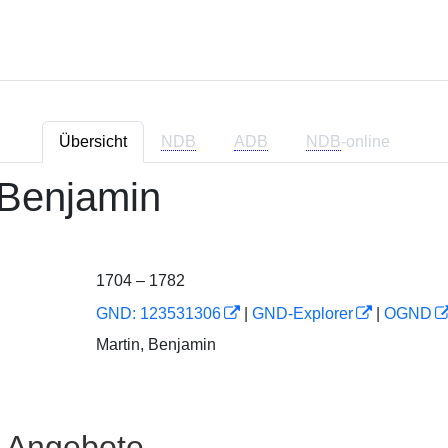
Übersicht
NDB
ADB
NDB
-online
 Benjamin
1704 – 1782
GND: 123531306
|
GND-Explorer
|
OGND
Martin, Benjamin
e Angebote