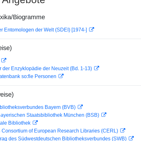
exika/Biogramme
er Entomologen der Welt (SDEI) [1974-]
ise)
D
er der Enzyklopädie der Neuzeit (Bd. 1-13)
atenbank so:fie Personen
eise)
ibliotheksverbundes Bayern (BVB)
 Bayerischen Staatsbibliothek München (BSB)
ale Bibliothek
 Consortium of European Research Libraries (CERL)
rag des Südwestdeutschen Bibliotheksverbundes (SWB)