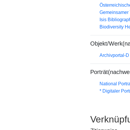
Österreichisc
Gemeinsamer 
Isis Bibliograp
Biodiversity H
Objekt/Werk(n
Archivportal-
Porträt(nachwe
National Portra
* Digitaler Por
Verknüpf