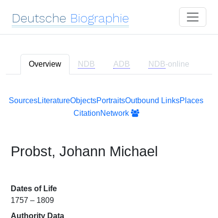
Deutsche
Biographie
Overview
NDB
ADB
NDB
-online
Sources
Literature
Objects
Portraits
Outbound Links
Places
Citation
Network
Probst, Johann Michael
Dates of Life
1757 – 1809
Authority Data