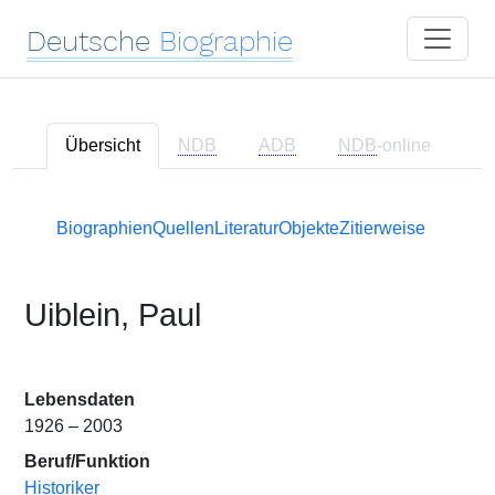
Deutsche
Biographie
Übersicht
NDB
ADB
NDB
-online
Biographien
Quellen
Literatur
Objekte
Zitierweise
Uiblein, Paul
Lebensdaten
1926 – 2003
Beruf/Funktion
Historiker