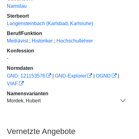
Namslau
Sterbeort
Langensteinbach (Karlsbad, Karlsruhe)
Beruf/Funktion
Mediävist
;
Historiker
;
Hochschullehrer
Konfession
-
Normdaten
GND: 121153576
|
GND-Explorer
|
OGND
|
VIAF
Namensvarianten
Mordek, Hubert
Vernetzte Angebote