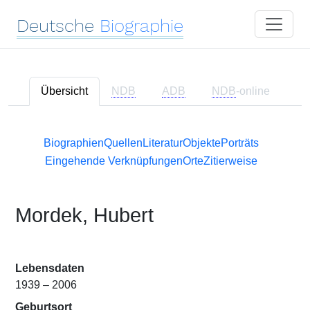
Deutsche
Biographie
Übersicht
NDB
ADB
NDB
-online
Biographien
Quellen
Literatur
Objekte
Porträts
Eingehende Verknüpfungen
Orte
Zitierweise
Mordek, Hubert
Lebensdaten
1939 – 2006
Geburtsort