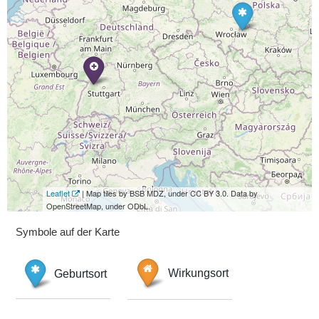
Leaflet
| Map tiles by BSB MDZ, under CC BY 3.0. Data by
OpenStreetMap, under ODbL.
Symbole auf der Karte
Geburtsort
Wirkungsort