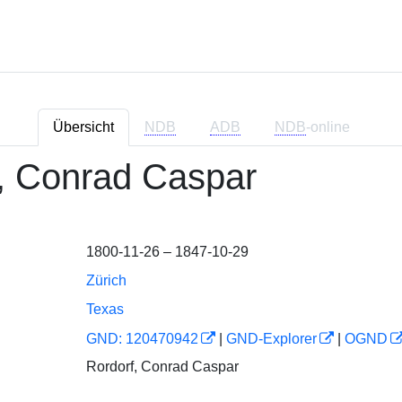
Übersicht
NDB
ADB
NDB
-online
, Conrad Caspar
1800-11-26 – 1847-10-29
Zürich
Texas
GND: 120470942
|
GND-Explorer
|
OGND
Rordorf, Conrad Caspar