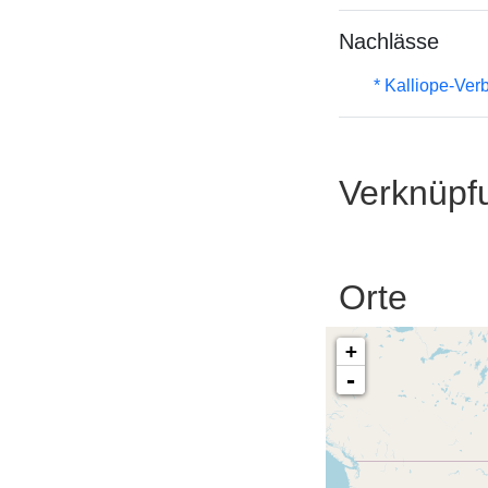
Nachlässe
* Kalliope-Ve
Verknüpf
Orte
+
-