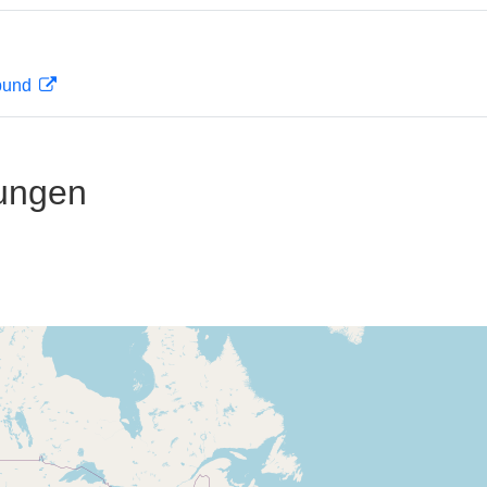
rbund
ungen