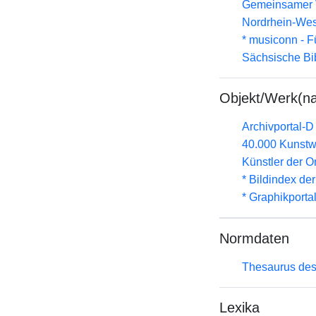
Gemeinsamer 
Nordrhein-Wes
* musiconn - F
Sächsische Bi
Objekt/Werk(n
Archivportal-
40.000 Kunstw
Künstler der 
* Bildindex de
* Graphikportal
Normdaten
Thesaurus des
Lexika