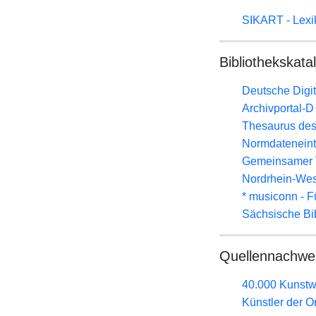
SIKART - Lexik
Bibliothekskata
Deutsche Digit
Archivportal-
Thesaurus des
Normdateneint
Gemeinsamer 
Nordrhein-Wes
* musiconn - F
Sächsische Bi
Quellennachwe
40.000 Kunstw
Künstler der 