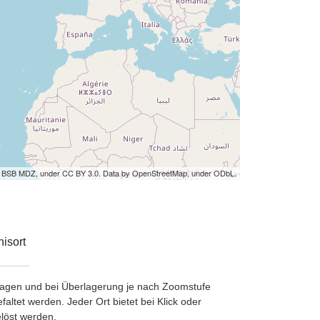
by BSB MDZ, under CC BY 3.0. Data by OpenStreetMap, under ODbL.
isort
etragen und bei Überlagerung je nach Zoomstufe
ltet werden. Jeder Ort bietet bei Klick oder
löst werden.