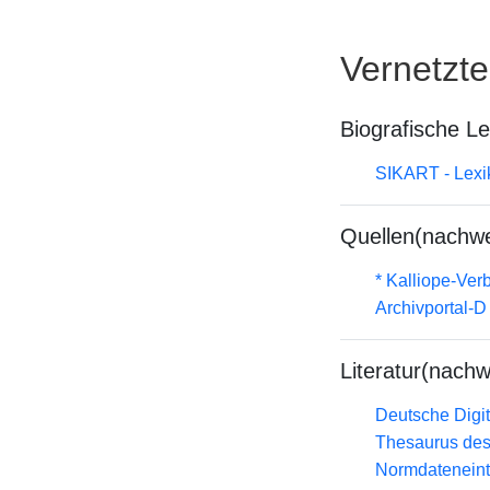
Vernetzt
Biografische L
SIKART - Lexik
Quellen(nachwe
* Kalliope-Ve
Archivportal-
Literatur(nachw
Deutsche Digit
Thesaurus des
Normdateneint