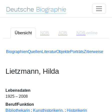
Deutsche
Biographie
Übersicht
NDB
ADB
NDB
-online
Biographien
Quellen
Literatur
Objekte
Porträts
Zitierweise
Lietzmann, Hilda
Lebensdaten
1925 – 2008
Beruf/Funktion
Bibliothekarin
;
Kunsthistorikerin.
;
Historikerin