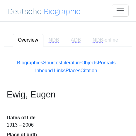
Deutsche
Biographie
Overview
NDB
ADB
NDB
-online
Biographies
Sources
Literature
Objects
Portraits
Inbound Links
Places
Citation
Ewig, Eugen
Dates of Life
1913 – 2006
Place of birth