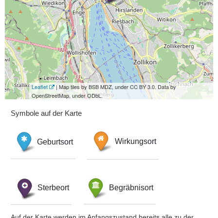
Leaflet
| Map tiles by BSB MDZ, under CC BY 3.0. Data by
OpenStreetMap, under ODbL.
Symbole auf der Karte
Geburtsort
Wirkungsort
Sterbeort
Begräbnisort
Auf der Karte werden im Anfangszustand bereits alle zu der