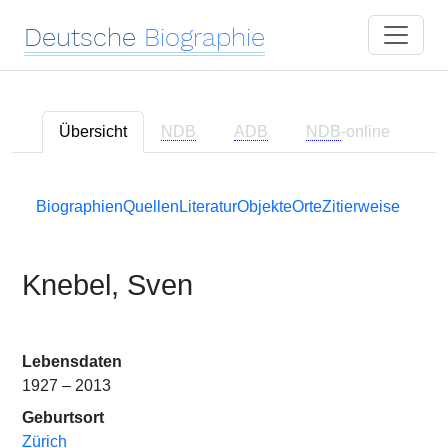
Deutsche
Biographie
Übersicht
NDB
ADB
NDB
-online
Biographien
Quellen
Literatur
Objekte
Orte
Zitierweise
Knebel, Sven
Lebensdaten
1927 – 2013
Geburtsort
Zürich