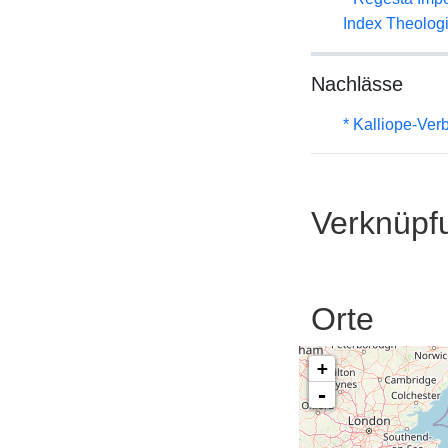
Index Theolog
Nachlässe
* Kalliope-Ve
Verknüpf
Orte
+
-