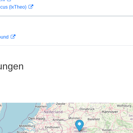
icus (IxTheo)
rbund
ungen