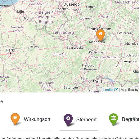
Leaflet
| Map tiles 
te
Wirkungsort
Sterbeort
Begräbn
im Anfangszustand bereits alle zu der Person lokalisierten Orte eing