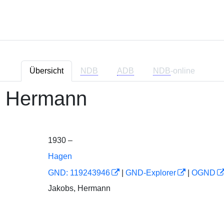
Übersicht
NDB
ADB
NDB
-online
, Hermann
1930 –
Hagen
GND: 119243946
|
GND-Explorer
|
OGND
Jakobs, Hermann