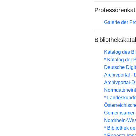
Professorenkat
Galerie der Pr
Bibliothekskata
Katalog des B
* Katalog der
Deutsche Digit
Archivportal -
Archivportal-
Normdateneint
* Landeskunde
Österreichisc
Gemeinsamer 
Nordrhein-Wes
* Bibliothek de
* Regesta Impe