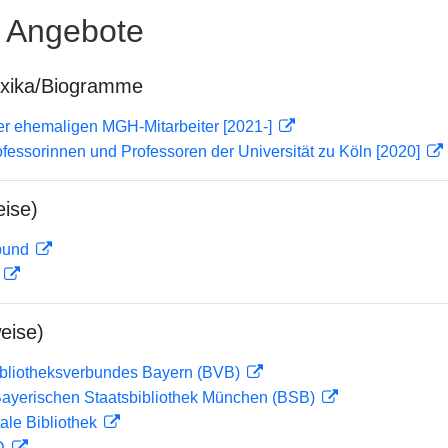
e Angebote
exika/Biogramme
er ehemaligen MGH-Mitarbeiter [2021-]
ofessorinnen und Professoren der Universität zu Köln [2020]
ise)
rbund
D
eise)
ibliotheksverbundes Bayern (BVB)
 Bayerischen Staatsbibliothek München (BSB)
ale Bibliothek
 D