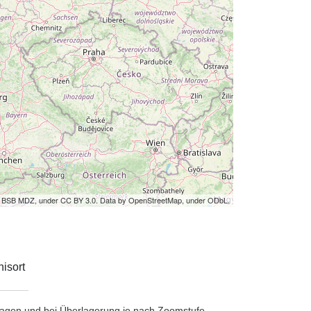
by BSB MDZ, under CC BY 3.0. Data by OpenStreetMap, under ODbL.
isort
etragen und bei Überlagerung je nach Zoomstufe