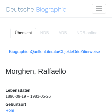
Deutsche
Biographie
Übersicht
NDB
ADB
NDB
-online
Biographien
Quellen
Literatur
Objekte
Orte
Zitierweise
Morghen, Raffaello
Lebensdaten
1896-09-19 – 1983-05-26
Geburtsort
Rom