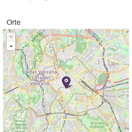
Orte
+
-