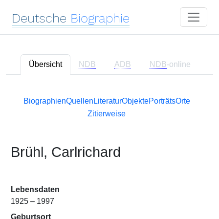
Deutsche
Biographie
Übersicht
NDB
ADB
NDB
-online
Biographien
Quellen
Literatur
Objekte
Porträts
Orte
Zitierweise
Brühl, Carlrichard
Lebensdaten
1925 – 1997
Geburtsort