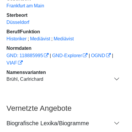
Frankfurt am Main
Sterbeort
Düsseldorf
Beruf/Funktion
Historiker
;
Mediävist
;
Mediävist
Normdaten
GND: 118885995
|
GND-Explorer
|
OGND
|
VIAF
Namensvarianten
Brühl, Carlrichard
Vernetzte Angebote
Biografische Lexika/Biogramme