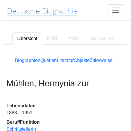
Deutsche
Biographie
Übersicht
NDB
ADB
NDB
-online
Biographien
Quellen
Literatur
Objekte
Zitierweise
Mühlen, Hermynia zur
Lebensdaten
1883 – 1951
Beruf/Funktion
Schriftstellerin