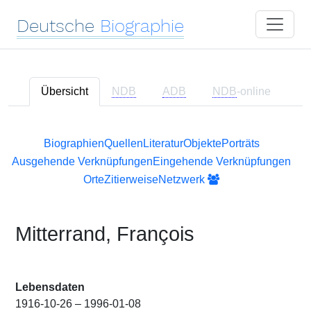
Deutsche
Biographie
Übersicht
NDB
ADB
NDB
-online
Biographien
Quellen
Literatur
Objekte
Porträts
Ausgehende Verknüpfungen
Eingehende Verknüpfungen
Orte
Zitierweise
Netzwerk
Mitterrand, François
Lebensdaten
1916-10-26 – 1996-01-08