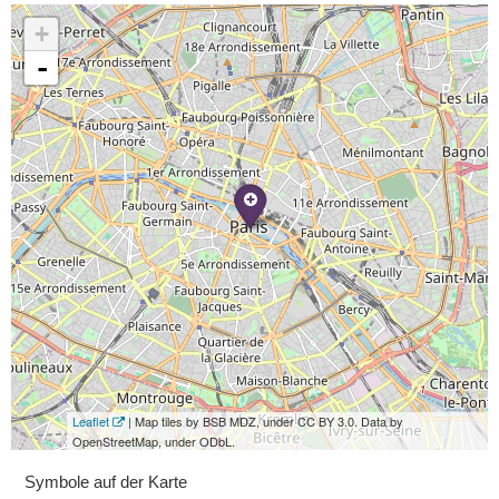
+
-
Leaflet
| Map tiles by BSB MDZ, under CC BY 3.0. Data by
OpenStreetMap, under ODbL.
Symbole auf der Karte