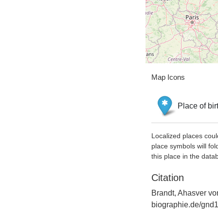
Map Icons
Place of bir
Localized places coul
place symbols will fol
this place in the data
Citation
Brandt, Ahasver von
biographie.de/gnd1