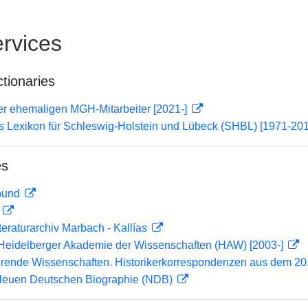
rvices
ctionaries
er ehemaligen MGH-Mitarbeiter [2021-]
s Lexikon für Schleswig-Holstein und Lübeck (SHBL) [1971-20
es
rbund
D
teraturarchiv Marbach - Kallías
r Heidelberger Akademie der Wissenschaften (HAW) [2003-]
erende Wissenschaften. Historikerkorrespondenzen aus dem 20.
 Neuen Deutschen Biographie (NDB)