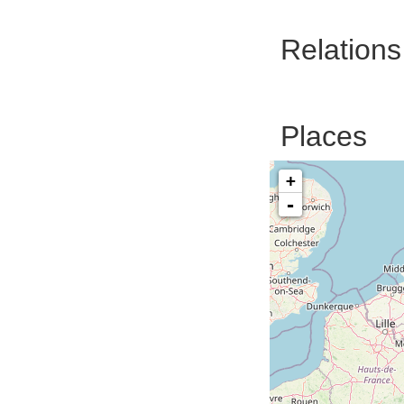
Relations
Places
+
-