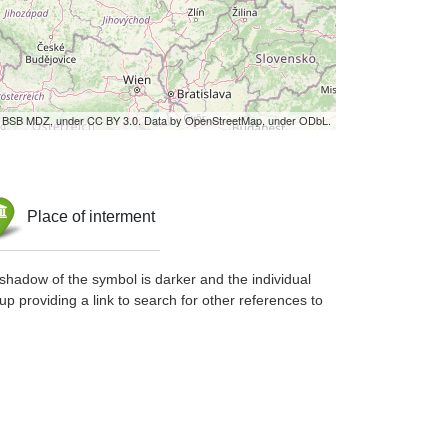
by BSB MDZ, under CC BY 3.0. Data by OpenStreetMap, under ODbL.
Place of interment
shadow of the symbol is darker and the individual
up providing a link to search for other references to