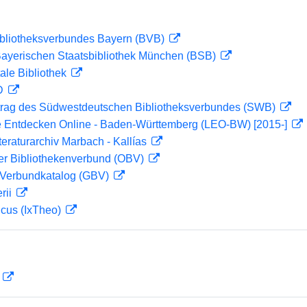
ibliotheksverbundes Bayern (BVB)
 Bayerischen Staatsbibliothek München (BSB)
ale Bibliothek
 D
rag des Südwestdeutschen Bibliotheksverbundes (SWB)
 Entdecken Online - Baden-Württemberg (LEO-BW) [2015-]
teraturarchiv Marbach - Kallías
her Bibliothekenverbund (OBV)
Verbundkatalog (GBV)
rii
icus (IxTheo)
D