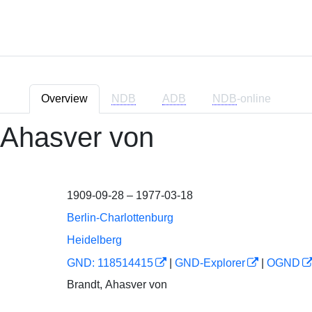
Overview
NDB
ADB
NDB
-online
 Ahasver von
1909-09-28 – 1977-03-18
Berlin-Charlottenburg
Heidelberg
GND: 118514415
|
GND-Explorer
|
OGND
Brandt, Ahasver von