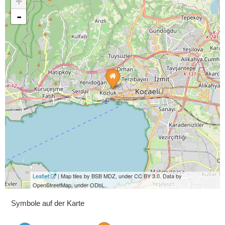
+
-
Leaflet
| Map tiles by BSB MDZ, under CC BY 3.0. Data by
OpenStreetMap, under ODbL.
Symbole auf der Karte