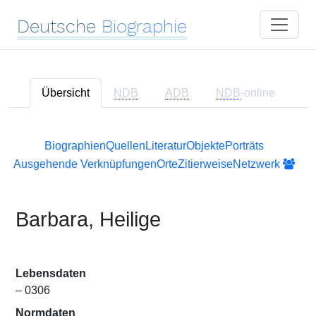
Deutsche
Biographie
Übersicht
NDB
ADB
NDB
-online
Biographien
Quellen
Literatur
Objekte
Porträts
Ausgehende Verknüpfungen
Orte
Zitierweise
Netzwerk
Barbara, Heilige
Lebensdaten
– 0306
Normdaten