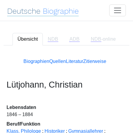
Deutsche
Biographie
Übersicht
NDB
ADB
NDB
-online
Biographien
Quellen
Literatur
Zitierweise
Lütjohann, Christian
Lebensdaten
1846 – 1884
Beruf/Funktion
Klass. Philologe
;
Historiker
;
Gymnasiallehrer
;