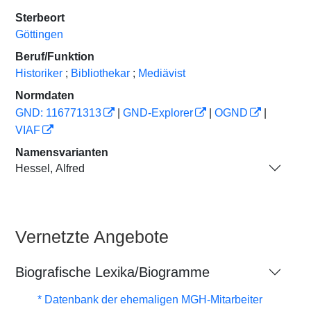
Sterbeort
Göttingen
Beruf/Funktion
Historiker
;
Bibliothekar
;
Mediävist
Normdaten
GND: 116771313
|
GND-Explorer
|
OGND
|
VIAF
Namensvarianten
Hessel, Alfred
Vernetzte Angebote
Biografische Lexika/Biogramme
* Datenbank der ehemaligen MGH-Mitarbeiter