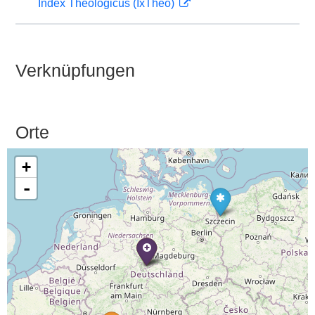
Index Theologicus (IxTheo)
Verknüpfungen
Orte
+
-