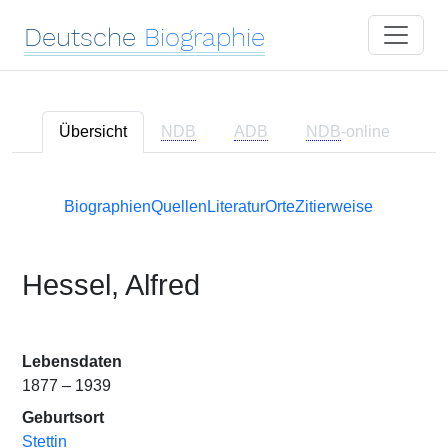
Deutsche
Biographie
Übersicht
NDB
ADB
NDB
-online
Biographien
Quellen
Literatur
Orte
Zitierweise
Hessel, Alfred
Lebensdaten
1877 – 1939
Geburtsort
Stettin