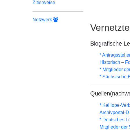
Zitierweise
Netzwerk
Vernetzt
Biografische L
* Antragsstel
Historisch – F
* Mitglieder d
* Sächsische B
Quellen(nachwe
* Kalliope-Ve
Archivportal-
* Deutsches Li
Mitglieder de