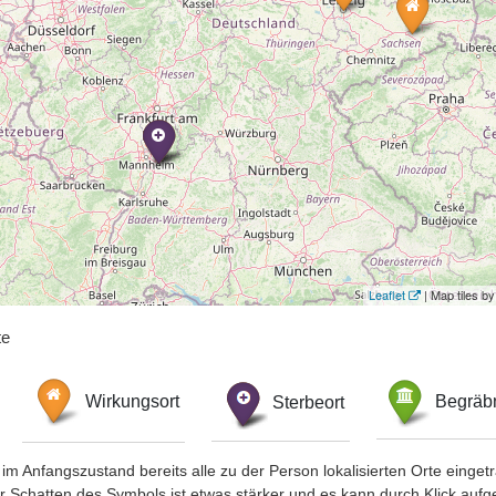
Leaflet
| Map tiles 
te
Wirkungsort
Sterbeort
Begräbn
im Anfangszustand bereits alle zu der Person lokalisierten Orte eing
chatten des Symbols ist etwas stärker und es kann durch Klick aufgefa