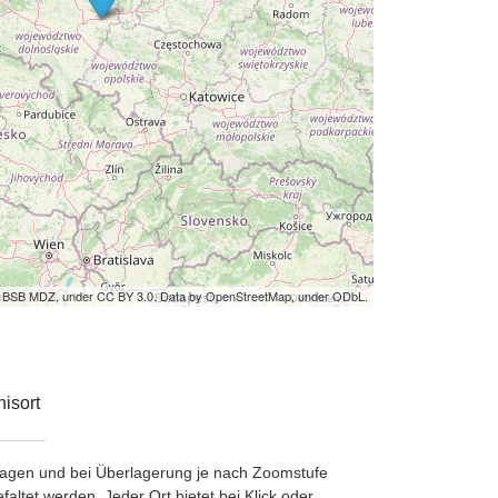
by BSB MDZ, under CC BY 3.0. Data by OpenStreetMap, under ODbL.
isort
etragen und bei Überlagerung je nach Zoomstufe
ltet werden. Jeder Ort bietet bei Klick oder