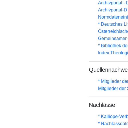
Archivportal -
Archivportal-
Normdateneint
* Deutsches Li
Österreichisc
Gemeinsamer 
* Bibliothek de
Index Theolog
Quellennachwe
* Mitglieder d
Mitglieder de
Nachlässe
* Kalliope-Ve
* Nachlassdat