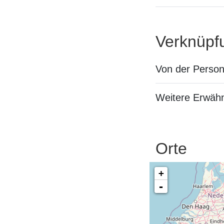
Verknüpf
Von der Perso
Weitere Erwäh
Orte
+
-