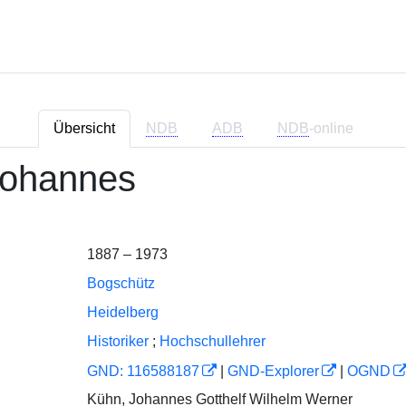
Übersicht
NDB
ADB
NDB
-online
Johannes
1887 – 1973
Bogschütz
Heidelberg
Historiker
;
Hochschullehrer
GND: 116588187
|
GND-Explorer
|
OGND
Kühn, Johannes Gotthelf Wilhelm Werner