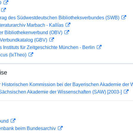
 D
D
rag des Südwestdeutschen Bibliotheksverbundes (SWB)
teraturarchiv Marbach - Kallías
her Bibliothekenverbund (OBV)
Verbundkatalog (GBV)
s Instituts für Zeitgeschichte München - Berlin
icus (IxTheo)
ise
er Historischen Kommission bei der Bayerischen Akademie der 
r Sächsischen Akademie der Wissenschaften (SAW) [2003-]
rbund
enbank beim Bundesarchiv