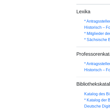
Lexika
* Antragsstel
Historisch – F
* Mitglieder d
* Sächsische B
Professorenkat
* Antragsstel
Historisch – F
Bibliothekskata
Katalog des B
* Katalog der
Deutsche Digit