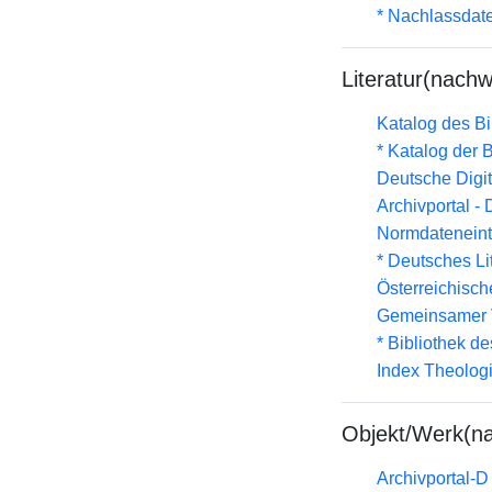
* Nachlassdat
Literatur(nachw
Katalog des B
* Katalog der
Deutsche Digit
Archivportal -
Normdateneint
* Deutsches Li
Österreichisc
Gemeinsamer 
* Bibliothek de
Index Theolog
Objekt/Werk(n
Archivportal-