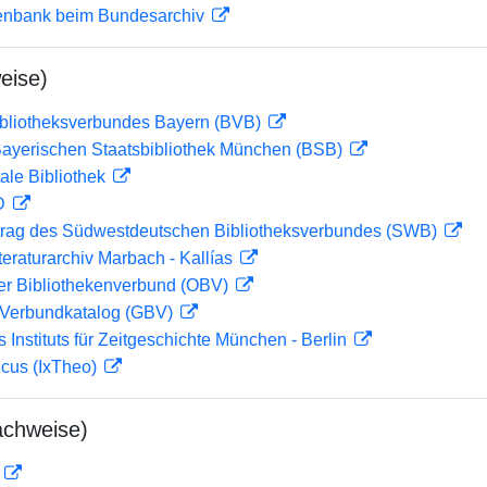
enbank beim Bundesarchiv
eise)
ibliotheksverbundes Bayern (BVB)
 Bayerischen Staatsbibliothek München (BSB)
ale Bibliothek
 D
rag des Südwestdeutschen Bibliotheksverbundes (SWB)
teraturarchiv Marbach - Kallías
her Bibliothekenverbund (OBV)
Verbundkatalog (GBV)
s Instituts für Zeitgeschichte München - Berlin
icus (IxTheo)
achweise)
D