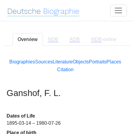
Deutsche
Biographie
Overview
NDB
ADB
NDB
-online
Biographies
Sources
Literature
Objects
Portraits
Places
Citation
Ganshof, F. L.
Dates of Life
1895-03-14 – 1980-07-26
Place of birth