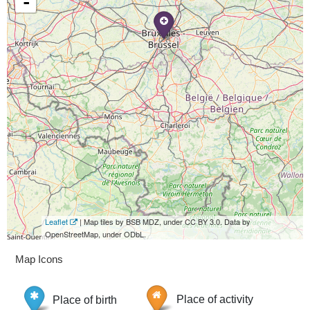
-
Leaflet
| Map tiles by BSB MDZ, under CC BY 3.0. Data by
OpenStreetMap, under ODbL.
Map Icons
Place of birth
Place of activity