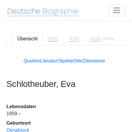
Deutsche
Biographie
Übersicht
NDB
ADB
NDB
-online
Quellen
Literatur
Objekte
Orte
Zitierweise
Schlotheuber, Eva
Lebensdaten
1959 –
Geburtsort
Osnabrück