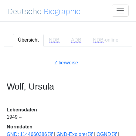
Deutsche
Biographie
Übersicht
NDB
ADB
NDB
-online
Zitierweise
Wolf, Ursula
Lebensdaten
1949 –
Normdaten
GND: 1144660386
|
GND-Explorer
|
OGND
|