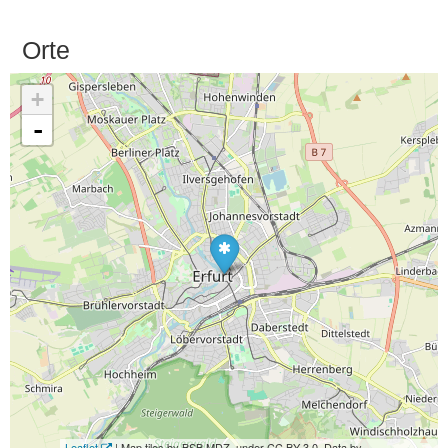
Orte
+
-
Leaflet
| Map tiles by BSB MDZ, under CC BY 3.0. Data by