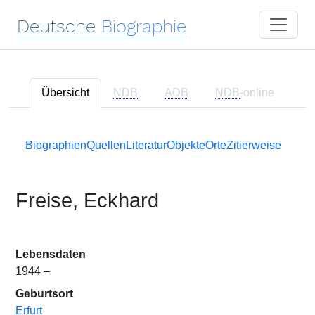
Deutsche
Biographie
Übersicht
NDB
ADB
NDB
-online
Biographien
Quellen
Literatur
Objekte
Orte
Zitierweise
Freise, Eckhard
Lebensdaten
1944 –
Geburtsort
Erfurt