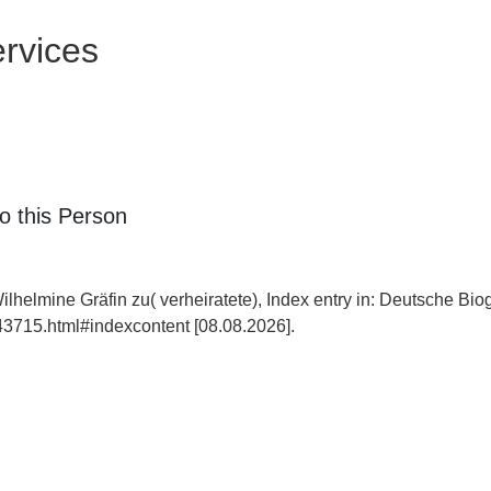
rvices
o this Person
lhelmine Gräfin zu( verheiratete), Index entry in: Deutsche Bio
43715.html#indexcontent [08.08.2026].