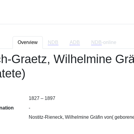
Overview
NDB
ADB
NDB
-online
h-Graetz, Wilhelmine Grä
tete)
1827 – 1897
nation
-
Nostitz-Rieneck, Wilhelmine Gräfin von( geboren