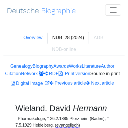
Deutsche
Biographie
Overview
NDB
28 (2024)
ADB
NDB
-online
Genealogy
Biography
Awards
Works
Literature
Author
Citation
Network
RDF
Print version
Source in print
Previous article
Next article
Digital Image
Wieland. David
Hermann
|
Pharmakologe, * 26.2.1885 Pforzheim (Baden), †
7.5.1929 Heidelberg.
(evangelisch)