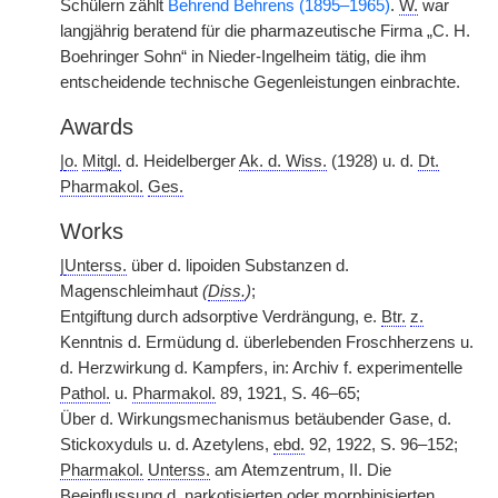
Schülern zählt
Behrend Behrens (1895–1965)
.
W.
war
langjährig beratend für die pharmazeutische Firma „C. H.
Boehringer Sohn“ in Nieder-Ingelheim tätig, die ihm
entscheidende technische Gegenleistungen einbrachte.
Awards
|
o.
Mitgl.
d. Heidelberger
Ak. d. Wiss.
(1928) u. d.
Dt.
Pharmakol.
Ges.
Works
|
Unterss.
über d. lipoiden Substanzen d.
Magenschleimhaut
(
Diss.
)
;
Entgiftung durch adsorptive Verdrängung, e.
Btr.
z.
Kenntnis d. Ermüdung d. überlebenden Froschherzens u.
d. Herzwirkung d. Kampfers, in: Archiv f. experimentelle
Pathol.
u.
Pharmakol.
89, 1921, S. 46–65;
Über d. Wirkungsmechanismus betäubender Gase, d.
Stickoxyduls u. d. Azetylens,
ebd.
92, 1922, S. 96–152;
Pharmakol.
Unterss.
am Atemzentrum, II. Die
Beeinflussung d. narkotisierten oder morphinisierten