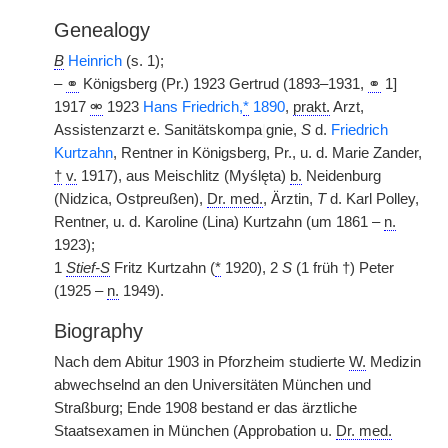
Genealogy
B
Heinrich
(s. 1);
–
⚭
Königsberg (Pr.) 1923 Gertrud (1893–1931,
⚭
1]
1917
⚮
1923
Hans Friedrich,
*
1890
,
prakt.
Arzt,
Assistenzarzt e. Sanitätskompa
|
gnie,
S
d.
Friedrich
Kurtzahn
, Rentner in Königsberg, Pr., u. d. Marie Zander,
†
v.
1917), aus Meischlitz (Myślęta)
b.
Neidenburg
(Nidzica, Ostpreußen),
Dr. med.
, Ärztin,
T
d. Karl Polley,
Rentner, u. d. Karoline (Lina) Kurtzahn (um 1861 –
n.
1923);
1
Stief-S
Fritz Kurtzahn (
*
1920), 2
S
(1 früh †) Peter
(1925 –
n.
1949).
Biography
Nach dem Abitur 1903 in Pforzheim studierte
W.
Medizin
abwechselnd an den Universitäten München und
Straßburg; Ende 1908 bestand er das ärztliche
Staatsexamen in München (Approbation u.
Dr. med.