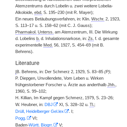
Atemzentrums durch Lobelin u. zwei weitere Lobelia-
Alkoloide,
ebd.
S. 195–230 (mit R. Mayer);
Ein neues Betäubungsverfahren, in: Klin.
Wschr.
2, 1923,
S. 113–17 u. S. 158–62 (mit C. J. Gauss);
Pharmakol.
Unterss.
am Atemzentrum, III. Die Wirkung
d. Lobelins
b.
d. Inhalationsnarkose, in:
Zs.
f. d. gesamte
experimentelle
Med.
56, 1927, S. 454–69 (mit B.
Behrens).
Literature
|
B. Behrens, in: Der Schmerz 2, 1929, S. 83–85
(P)
;
P. Diepgen, Unvollendete, Vom Leben u. Wirken
frühgestorbener Forscher u. Ärzte aus anderthalb
Jhh.
,
1960, S. 99–102;
H. Killian, Im Kampf gegen Schmerz, 1979, S. 23–26;
W. Heubner, in:
DBJ
XI, S. 328–32 u.
Tl.
;
Drüll, Heidelberger Gel.lex
. I;
Pogg.
VI;
Baden-
Württ.
Biogrr.
V;