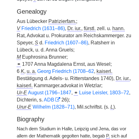
Genealogy
Aus Lübecker
Patrizierfam.
;
V
Friedrich (1631–86)
,
Dr. iur.
,
fürstl.
zell. u.
hann.
Rat, Advokat u. Prokurator am Reichskammerger. zu
Speyer,
S
d.
Friedrich (1607–86)
, Ratsherr in
Lübeck, u. d. Anna Gruels;
M
Euphrosina Brunner;
⚭
1707 Anna Magdalena Ernst, aus Wesel;
6
K
,
u. a.
Georg Friedrich (1708–62
,
kaiserl.
Bestätigung d. Adels- u. Ritterstandes 1740),
Dr. iur.
,
kaiserl.
Kammarger.advokat in Wetzlar;
Ur-E
August (1796–1847
,
⚭
Luise Leisler, 1803–72
,
Dichterin, s.
ADB
26);
Urur-E
Wilhelm (1828–71)
, Mil.schriftst. (s.
L
).
Biography
Nach dem Studium in Halle, Leipzig und Jena, das vor
allem der Mathematik gegolten hatte, begab
P.
sich auf