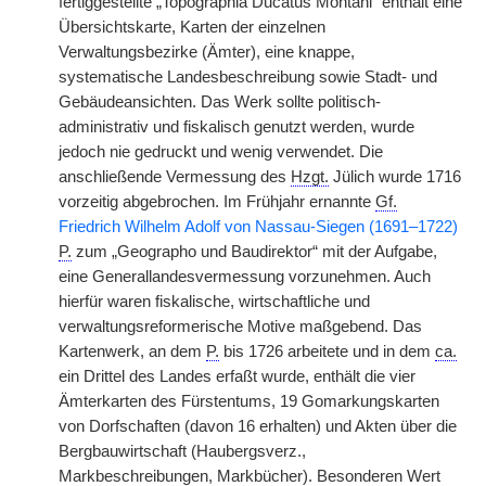
fertiggestellte „Topographia Ducatus Montani“ enthält eine
Übersichtskarte, Karten der einzelnen
Verwaltungsbezirke (Ämter), eine knappe,
systematische Landesbeschreibung sowie Stadt- und
Gebäudeansichten. Das Werk sollte politisch-
administrativ und fiskalisch genutzt werden, wurde
jedoch nie gedruckt und wenig verwendet. Die
anschließende Vermessung des
Hzgt.
Jülich wurde 1716
vorzeitig abgebrochen. Im Frühjahr ernannte
Gf.
Friedrich Wilhelm Adolf von Nassau-Siegen (1691–1722)
P.
zum „Geographo und Baudirektor“ mit der Aufgabe,
eine Generallandesvermessung vorzunehmen. Auch
hierfür waren fiskalische, wirtschaftliche und
verwaltungsreformerische Motive maßgebend. Das
Kartenwerk, an dem
P.
bis 1726 arbeitete und in dem
ca.
ein Drittel des Landes erfaßt wurde, enthält die vier
Ämterkarten des Fürstentums, 19 Gomarkungskarten
von Dorfschaften (davon 16 erhalten) und Akten über die
Bergbauwirtschaft (Haubergsverz.,
Markbeschreibungen, Markbücher). Besonderen Wert