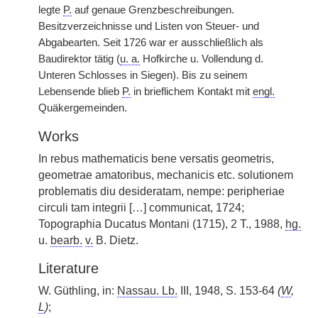
legte
P.
auf genaue Grenzbeschreibungen.
Besitzverzeichnisse und Listen von Steuer- und
Abgabearten. Seit 1726 war er ausschließlich als
Baudirektor tätig (
u. a.
Hofkirche u. Vollendung d.
Unteren Schlosses in Siegen). Bis zu seinem
Lebensende blieb
P.
in brieflichem Kontakt mit
engl.
Quäkergemeinden.
Works
In rebus mathematicis bene versatis geometris,
geometrae amatoribus, mechanicis etc. solutionem
problematis diu desideratam, nempe: peripheriae
circuli tam integrii […] communicat, 1724;
Topographia Ducatus Montani (1715), 2 T., 1988,
hg.
u.
bearb.
v.
B. Dietz.
Literature
W. Güthling, in:
Nassau. Lb.
III, 1948, S. 153-64
(
W
,
L
)
;