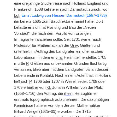
eine dreijährige Studienreise nach Holland, England und
Frankreich. 1698 kehrte er nach Darmstadt zurück, wo
Lgf.
Ernst Ludwig von Hessen Darmstadt (1667–1739)
ihn bereits 1695 zum Baudirektor ernannt hatte. Dort
befaßte er sich mit Planung und Bau der „Neuen
Vorstadt“, die nach dem Vorbild von Erlangen
Immigranten
|
anziehen sollte. Seit 1701 war er auch
Professor für Mathematik an der
Univ.
Gießen und
unterhielt im Auftrag des Landgrafen ein chemisches
Laboratorium, in dem er
v. a.
Heilmittel herstellte. 1705
mußte
P.
Gießen aus unbekannten Gründen fluchtartig
verlassen, blieb aber mit dem Landgrafen bis an dessen
Lebensende in Kontakt. Nach einem Aufenthalt in Holland
ließ sich
P.
1706 oder 1707 in Wesel nieder. 1708 oder
1709 erhielt er von
Kf.
Johann Wilhelm von der Pfalz
(1658–1716) den Auftrag, die
rhein.
Herzogtümer
erstmals topographisch aufzunehmen. Die dazu nötigen
Kenntnisse hatte er von dem Jenaer Mathematiker
Erhard Weigel (1625–99) erworben. Die 1715