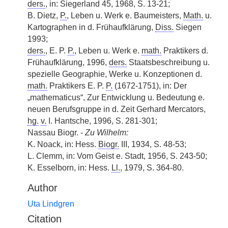
ders.
, in: Siegerland 45, 1968, S. 13-21;
B. Dietz,
P.
, Leben u. Werk e. Baumeisters,
Math.
u.
Kartographen in d. Frühaufklärung,
Diss.
Siegen
1993;
ders.
, E. P.
P.
, Leben u. Werk e.
math.
Praktikers d.
Frühaufklärung, 1996,
ders.
Staatsbeschreibung u.
spezielle Geographie, Werke u. Konzeptionen d.
math.
Praktikers E. P.
P.
(1672-1751), in: Der
„mathematicus“, Zur Entwicklung u. Bedeutung e.
neuen Berufsgruppe in d. Zeit Gerhard Mercators,
hg.
v.
I. Hantsche, 1996, S. 281-301;
Nassau Biogr. -
Zu Wilhelm:
K. Noack, in: Hess.
Biogr.
III, 1934, S. 48-53;
L. Clemm, in: Vom Geist e. Stadt, 1956, S. 243-50;
K. Esselborn, in: Hess.
Ll.
, 1979, S. 364-80.
Author
Uta Lindgren
Citation