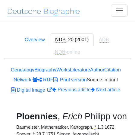
Deutsche
Biographie
Overview
NDB
20 (2001)
ADB
NDB
-online
Genealogy
Biography
Works
Literature
Author
Citation
Network
RDF
Print version
Source in print
Previous article
Next article
Digital Image
Ploennies
,
Erich
Philipp von
Baumeister, Mathematiker, Kartograph,
*
1.3.1672
Speyer,
†
28.7.1751 Siegen. (evangelisch)