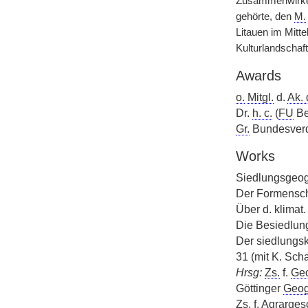
Zusammenwirken
gehörte, den
M.
Litauen im Mitt
Kulturlandschaf
Awards
o.
Mitgl.
d.
Ak. 
Dr.
h. c.
(
FU
Be
Gr.
Bundesverdi
Works
Siedlungsgeog
Der Formenscha
Über d. klimat.
Die Besiedlung
Der siedlungsk
31 (mit K. Scha
Hrsg:
Zs.
f.
Geo
Göttinger
Geog
Zs.
f.
Agrarges