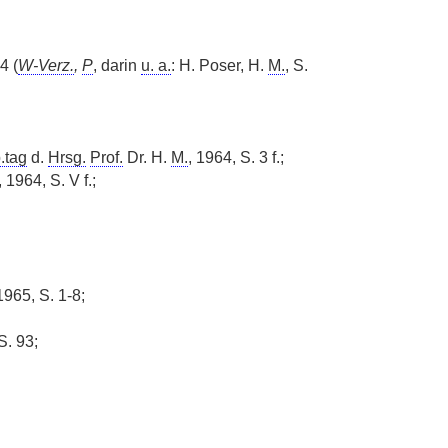
4 (
W-Verz.
,
P
, darin
u. a.
: H. Poser, H.
M.
, S.
.tag
d.
Hrsg.
Prof.
Dr. H.
M.
, 1964, S. 3 f.;
 1964, S. V f.;
965, S. 1-8;
S. 93;