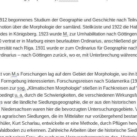
1912 begonnenes Studium der Geographie und Geschichte nach Teilna
motion über die Morphologie der samländ. Steilküste und 1922 die Hab
ides in Königsberg. 1923 wurde
M.
zur Umhabilitation nach Göttinge
0 vertrat er in Marburg einen beurlaubten Ordinarius, anschließend g
ersität nach Riga. 1931 wurde er zum Ordinarius für Geographie nach 
dinarius – nach Göttingen zurück, wo er, mit Unterbrechung während
kt von
M.
s Forschungen lag auf dem Gebiet der Morphologie, wo ihn
Formgebung interessierten. Forschungsreisen nach Südamerika (192
esen zur
sog.
„Klimatischen Morphologie“ stießen in Fachkreisen auf 
 bedingt
u. a.
durch die Schwierigkeiten, die verschiedenen Wirkungsfa
.
s war die ländliche Siedlungsgeographie, die er aus den historische
 Niedersachsen waren hier die bevorzugten Untersuchungsgebiete. Vo
 agrarischen Siedlungen, die im Mittelalter nur vorübergehend besta
hüler, Kurt Scharlau, entwickelte er eine Methode, durch Pflügen h
aldboden zu erkennen. Zahlreiche Arbeiten über die historische Si