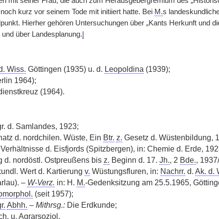
 mit seiner Frau, die auch zum Herausgebergremium des „Historis
noch kurz vor seinem Tode mit initiiert hatte. Bei
M.
s landeskundlich
elpunkt. Hierher gehören Untersuchungen über „Kants Herkunft und di
t und über Landesplanung.
|
d. Wiss.
Göttingen (1935) u. d.
Leopoldina
(1939);
rlin 1964);
enstkreuz (1964).
r. d. Samlandes, 1923;
tz d. nordchilen. Wüste, Ein
Btr.
z.
Gesetz d. Wüstenbildung, 
 Verhältnisse d. Eisfjords (Spitzbergen), in: Chemie d. Erde, 192
 d. nordöstl. Ostpreußens bis
z.
Beginn d. 17.
Jh.
, 2
Bde.
, 1937
undl. Wert d. Kartierung
v.
Wüstungsfluren, in:
Nachrr.
d.
Ak. d. 
rlau). –
W-Verz.
in: H.
M.
-Gedenksitzung am 25.5.1965, Göttin
morphol.
(seit 1957);
r.
Abhh.
–
Mithrsg.:
Die Erdkunde;
ch.
u.
Agrarsoziol.