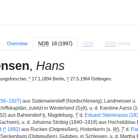
Overview
NDB
18 (1997)
ADB
NDB
-online
ensen
,
Hans
lungsforscher,
*
17.1.1894 Berlin,
†
27.5.1964 Göttingen.
1856–1927)
aus Süderseiersleff (Nordschleswig), Landmesser u.
hiffskapitän, zuletzt in Westerland (Sylt), u. d. Karoline Aarss
2) aus Bahrendorf
b.
Magdeburg,
T
d.
Eduard Steinkrauss (18
achsen), u. d. Johanna Strübig (1840–1918) aus Hochstüblau
 (
*
1892)
aus Rucken (Ostpreußen), Historikerin (s.
W
),
T
d.
Pau
Seckenburg (Ostpreußen),
Gutsbes.
in Schlesien, u. d. Martha 