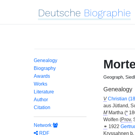
Deutsche
Biographie
Mort
Genealogy
Biography
Awards
Geograph, Sied
Works
Genealogy
Literature
V
Christian (
Author
aus Jütland, Sc
Citation
M
Martha (
*
186
Wolfen (
Prov.
S
Network
⚭
1922
Gertrud
RDF
Kryssahnen
b.