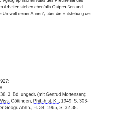
ch-geographischen Atlas des Preußenlandes“
en Arbeiten stehen ebenfalls Ostpreußen und
e Umwelt seiner Ahnen“, über die Entstehung der
1927;
8;
/38, 3.
Bd.
ungedr.
(mit Gertrud Mortensen);
Wiss.
Göttingen,
Phil.-hist. Kl.
, 1949, S. 303-
ger
Geogr.
Abhh.
, H. 34, 1965, S. 32-38. –