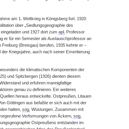
hme am 1. Weltkrieg in Königsberg fort. 1920
ilitation über „Siedlungsgeographie des
n eingeladen und 1927 dort zum
apl.
Professor
ing er für ein Semester als Austauschprofessor an
Freiburg (Breisgau) berufen, 1935 kehrte er –
 der Kriegsjahre, auch nach seiner Emeritierung
 besonders die klimatischen Komponenten der
5) und Spitzbergen (1926) dienten diesem
Widerstand und erfuhren mannigfaltige
ktoren genau zu definieren. Ein weiteres
n Quellen heraus entwickelte. Ostpreußen, Litauen
n Göttingen aus befaßte er sich auch mit der
nden hatten,
sog.
Wüstungen. Zusammen mit
ervorgerufene Verformungen von Äckern,
sog.
edlungsgeographie Ostpreußens entstanden im