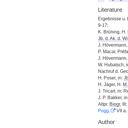
Literature
Ergebnisse u.
9-17;
K. Brüning, H.
Jb. d. Ak. d. Wi
J. Hövermann,
P. Macar, Préfa
J. Hövermann,
W. Hubatsch, i
Nachruf d. Ge
H. Poser, in:
Jb
H. Jäger, H.
M.
J. Tricart, in
J. P. Bakker, in
Altpr.
Biogr.
III;
Pogg.
VII a.
Author