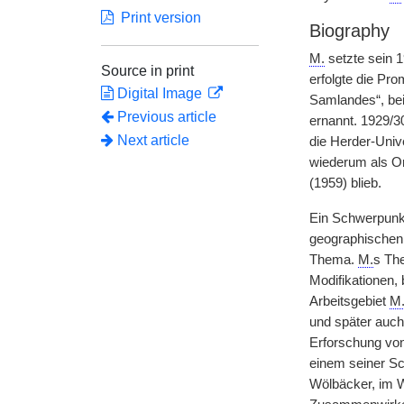
Print version
Biography
M.
setzte sein 
Source in print
erfolgte die Pro
Digital Image
Samlandes“, be
Previous article
ernannt. 1929/3
Next article
die Herder-Univ
wiederum als Or
(1959) blieb.
Ein Schwerpun
geographischen 
Thema.
M.
s Th
Modifikationen,
Arbeitsgebiet
M
und später auch
Erforschung von
einem seiner Sc
Wölbäcker, im W