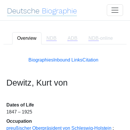
Deutsche
Biographie
Overview
NDB
ADB
NDB
-online
Biographies
Inbound Links
Citation
Dewitz, Kurt von
Dates of Life
1847 – 1925
Occupation
preußischer Oberpräsident von Schleswig-Holstein
;