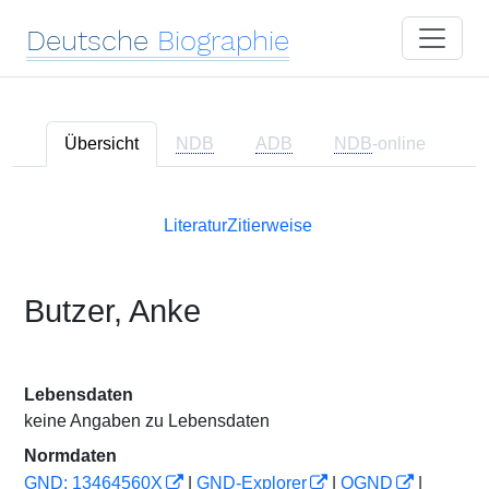
Deutsche
Biographie
Übersicht
NDB
ADB
NDB
-online
Literatur
Zitierweise
Butzer, Anke
Lebensdaten
keine Angaben zu Lebensdaten
Normdaten
GND: 13464560X
|
GND-Explorer
|
OGND
|