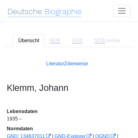
Deutsche
Biographie
Übersicht
NDB
ADB
NDB
-online
Literatur
Zitierweise
Klemm, Johann
Lebensdaten
1935 –
Normdaten
GND: 134637011
|
GND-Explorer
|
OGND
|