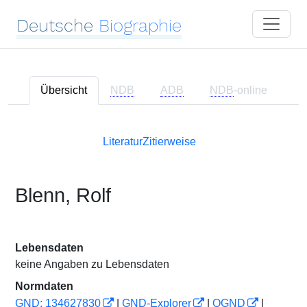
Deutsche
Biographie
Übersicht
NDB
ADB
NDB
-online
Literatur
Zitierweise
Blenn, Rolf
Lebensdaten
keine Angaben zu Lebensdaten
Normdaten
GND: 134627830
|
GND-Explorer
|
OGND
|