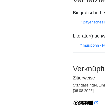
Biografische L
* Bayerisches 
Literatur(nachw
* musiconn - F
Verknüpf
Zitierweise
Stangassinger, Lin
[06.08.2026].