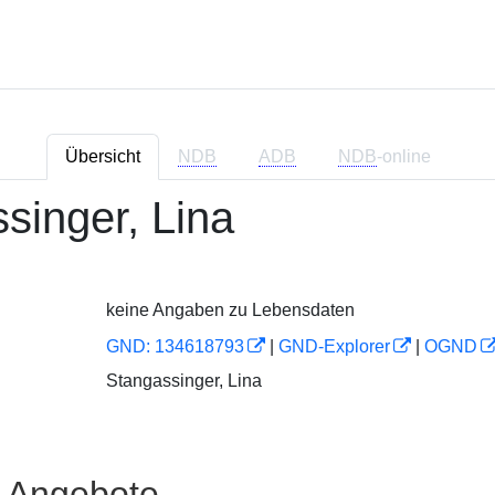
Übersicht
NDB
ADB
NDB
-online
singer, Lina
keine Angaben zu Lebensdaten
GND: 134618793
|
GND-Explorer
|
OGND
Stangassinger, Lina
e Angebote