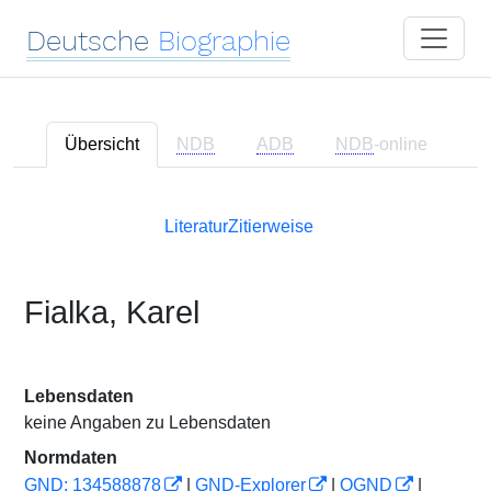
Deutsche
Biographie
Übersicht
NDB
ADB
NDB
-online
Literatur
Zitierweise
Fialka, Karel
Lebensdaten
keine Angaben zu Lebensdaten
Normdaten
GND: 134588878
|
GND-Explorer
|
OGND
|