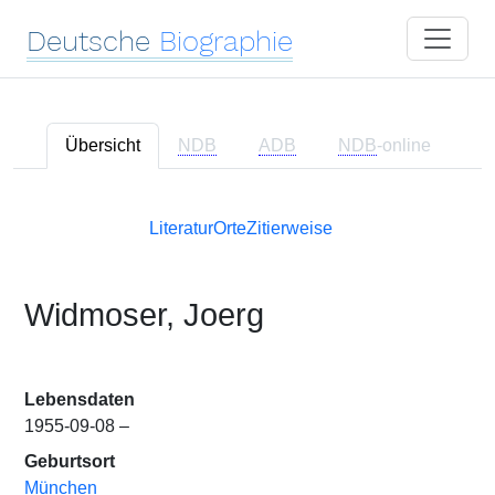
Deutsche
Biographie
Übersicht
NDB
ADB
NDB
-online
Literatur
Orte
Zitierweise
Widmoser, Joerg
Lebensdaten
1955-09-08 –
Geburtsort
München