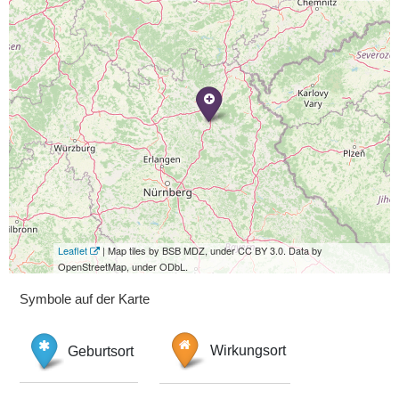
Leaflet
| Map tiles by BSB MDZ, under CC BY 3.0. Data by
OpenStreetMap, under ODbL.
Symbole auf der Karte
Geburtsort
Wirkungsort