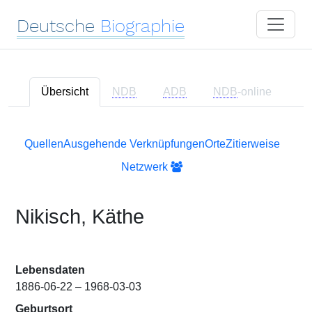
Deutsche
Biographie
Übersicht
NDB
ADB
NDB
-online
Quellen
Ausgehende Verknüpfungen
Orte
Zitierweise
Netzwerk
Nikisch, Käthe
Lebensdaten
1886-06-22 – 1968-03-03
Geburtsort