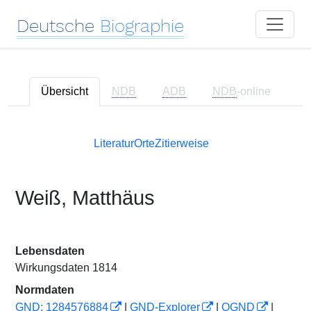
Deutsche
Biographie
Übersicht
NDB
ADB
NDB
-online
Literatur
Orte
Zitierweise
Weiß, Matthäus
Lebensdaten
Wirkungsdaten 1814
Normdaten
GND: 1284576884
|
GND-Explorer
|
OGND
|