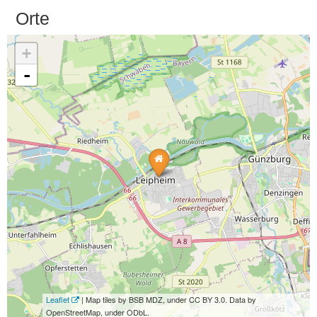
Orte
+
-
Leaflet
| Map tiles by BSB MDZ, under CC BY 3.0. Data by
OpenStreetMap, under ODbL.